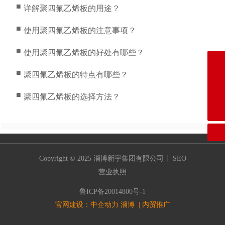
■
详解聚四氟乙烯板的用途？
■
使用聚四氟乙烯板的注意事项？
■
使用聚四氟乙烯板的好处有哪些？
电话
■
0533-8220678
聚四氟乙烯板的特点有哪些？
邮箱
irenesong88@hotmail.com
■
聚四氟乙烯板的选择方法？
企业qq
1148504595
Copyright © 2025 淄博新宇集团有限公司丨
SEO
营业执照
鲁ICP备20014800号-1
官网建设：中企动力
淄博 | 内贸推广